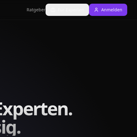
Ratgeber
Für Experten
Anmelden
Experten.
ig.